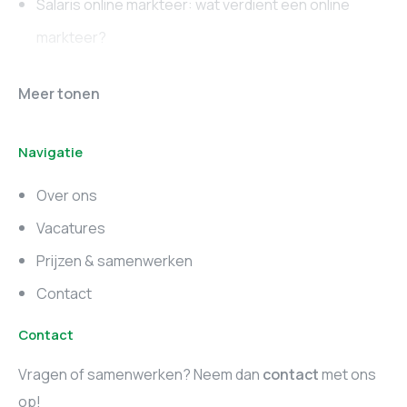
Salaris online markteer: wat verdient een online
markteer?
Online marketing
Marketing vacatures
Meer tonen
vacatures
Noord-Brabant
Navigatie
Marketing vacatures
Marketing vacatures
Zuid-Holland
Noord-Holland
Over ons
Marketing vacatures
Vacatures
Utrecht
Prijzen & samenwerken
Contact
Contact
Vragen of samenwerken? Neem dan
contact
met ons
op!