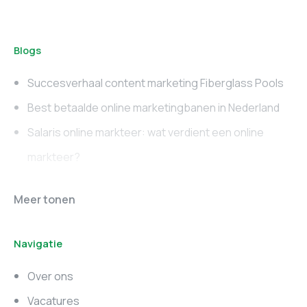
Blogs
Succesverhaal content marketing Fiberglass Pools
Best betaalde online marketingbanen in Nederland
Salaris online markteer: wat verdient een online
markteer?
Online marketing
Marketing vacatures
Meer tonen
vacatures
Noord-Brabant
Navigatie
Marketing vacatures
Marketing vacatures
Zuid-Holland
Noord-Holland
Over ons
Marketing vacatures
Vacatures