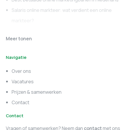
Salaris online markteer: wat verdient een online
markteer?
Online marketing
Marketing vacatures
Meer tonen
vacatures
Noord-Brabant
Navigatie
Marketing vacatures
Marketing vacatures
Zuid-Holland
Noord-Holland
Over ons
Marketing vacatures
Vacatures
Utrecht
Prijzen & samenwerken
Contact
Contact
Vragen of samenwerken? Neem dan
contact
met ons