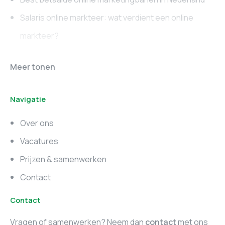
Salaris online markteer: wat verdient een online
markteer?
Online marketing
Marketing vacatures
Meer tonen
vacatures
Noord-Brabant
Navigatie
Marketing vacatures
Marketing vacatures
Zuid-Holland
Noord-Holland
Over ons
Marketing vacatures
Vacatures
Utrecht
Prijzen & samenwerken
Contact
Contact
Vragen of samenwerken? Neem dan
contact
met ons