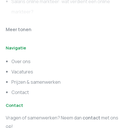
Salaris online markteer: wat verdient een online
markteer?
Online marketing
Marketing vacatures
Meer tonen
vacatures
Noord-Brabant
Navigatie
Marketing vacatures
Marketing vacatures
Zuid-Holland
Noord-Holland
Over ons
Marketing vacatures
Vacatures
Utrecht
Prijzen & samenwerken
Contact
Contact
Vragen of samenwerken? Neem dan
contact
met ons
op!