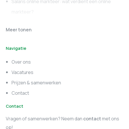
Salaris online markteer: wat verdient een online
markteer?
Online marketing
Marketing vacatures
Meer tonen
vacatures
Noord-Brabant
Navigatie
Marketing vacatures
Marketing vacatures
Zuid-Holland
Noord-Holland
Over ons
Marketing vacatures
Vacatures
Utrecht
Prijzen & samenwerken
Contact
Contact
Vragen of samenwerken? Neem dan
contact
met ons
op!