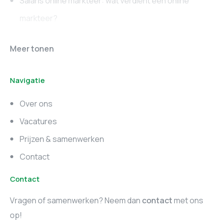
Salaris online markteer: wat verdient een online
markteer?
Online marketing
Marketing vacatures
Meer tonen
vacatures
Noord-Brabant
Navigatie
Marketing vacatures
Marketing vacatures
Zuid-Holland
Noord-Holland
Over ons
Marketing vacatures
Vacatures
Utrecht
Prijzen & samenwerken
Contact
Contact
Vragen of samenwerken? Neem dan
contact
met ons
op!