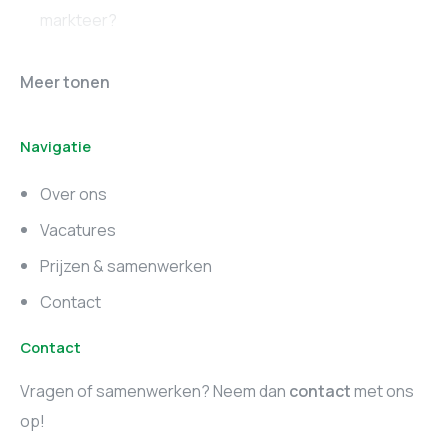
markteer?
Online marketing
Marketing vacatures
Meer tonen
vacatures
Noord-Brabant
Navigatie
Marketing vacatures
Marketing vacatures
Zuid-Holland
Noord-Holland
Over ons
Marketing vacatures
Vacatures
Utrecht
Prijzen & samenwerken
Contact
Contact
Vragen of samenwerken? Neem dan
contact
met ons
op!