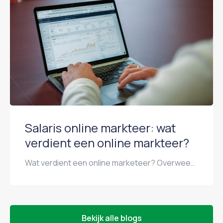
Salaris online markteer: wat
verdient een online markteer?
Wat verdient een online marketeer? Overweeg je een carrière als online marketeer of ben je benieuwd of jouw huidige salaris marktconform is? In dit artikel duiken we in de salarissen van online marketeers in Nederland. Wat kun je verwachten als starter, wat verdien je als senior, en welke factoren spelen een rol bij het bepalen […]
Bekijk alle blogs