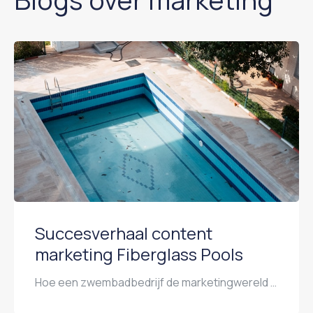
Succesverhaal content
marketing Fiberglass Pools
Hoe een zwembadbedrijf de marketingwereld veranderde het succesverhaal van Fiberglass Pools Stel je voor: je runt een bedrijf in zwembaden en de economie stort in. Verkoop daalt, klanten trekken zich terug en je denkt aan stoppen. Dat was de realiteit voor Marcus Sheridan, eigenaar van River Pools and Spas. Een bedrijf dat zich richtte op […]