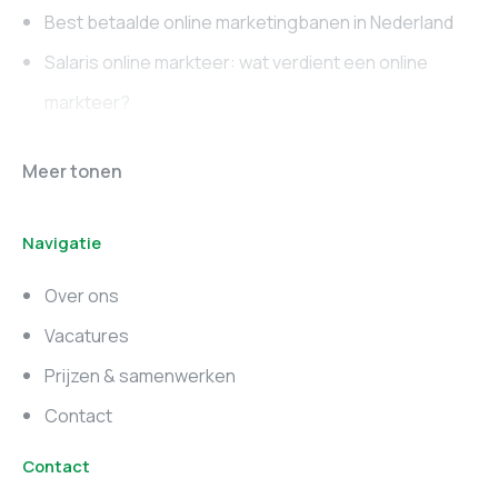
Best betaalde online marketingbanen in Nederland
Salaris online markteer: wat verdient een online
markteer?
Online marketing
Marketing vacatures
Meer tonen
vacatures
Noord-Brabant
Navigatie
Marketing vacatures
Marketing vacatures
Zuid-Holland
Noord-Holland
Over ons
Marketing vacatures
Vacatures
Utrecht
Prijzen & samenwerken
Contact
Contact