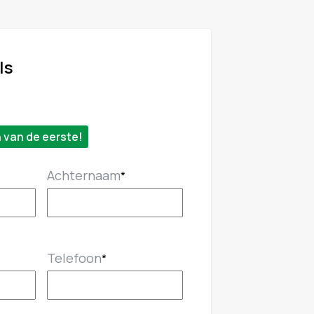
ls
n van de eerste!
Achternaam
*
Telefoon
*