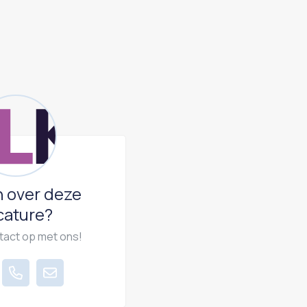
 over deze
cature?
act op met ons!