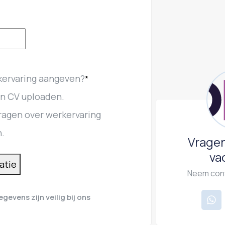
rkervaring aangeven?
*
ijn CV uploaden.
 vragen over werkervaring
.
Vragen
va
tatie
Neem cont
egevens zijn veilig bij ons