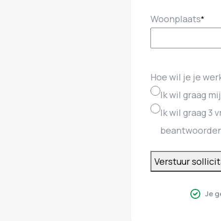
Woonplaats
*
Hoe wil je je we
Ik wil graag m
Ik wil graag 3
beantwoorden
Verstuur sollici
Je g