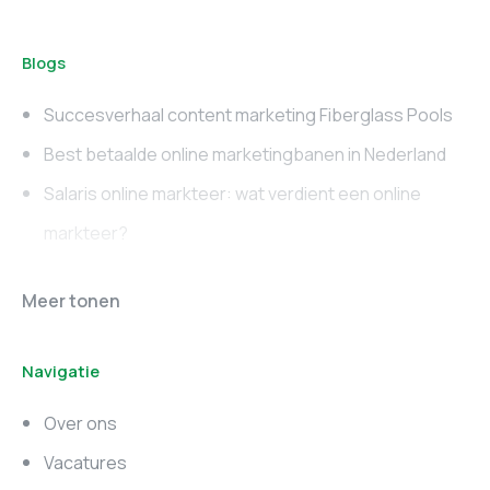
Blogs
Succesverhaal content marketing Fiberglass Pools
Best betaalde online marketingbanen in Nederland
Salaris online markteer: wat verdient een online
markteer?
Online marketing
Marketing vacatures
Meer tonen
vacatures
Noord-Brabant
Navigatie
Marketing vacatures
Marketing vacatures
Zuid-Holland
Noord-Holland
Over ons
Marketing vacatures
Vacatures