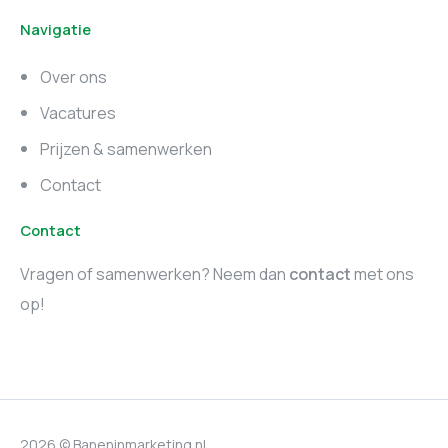
Navigatie
Marketing vacatures
Marketing vacatures
Zuid-Holland
Noord-Holland
Over ons
Marketing vacatures
Vacatures
Utrecht
Prijzen & samenwerken
Contact
Contact
Vragen of samenwerken? Neem dan
contact
met ons
op!
2026 © Baneninmarketing.nl