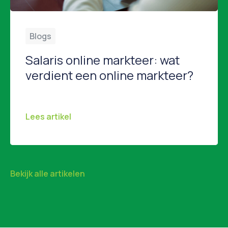
Blogs
Salaris online markteer: wat
verdient een online markteer?
Wat verdient een online marketeer? Overweeg je een carrière als online marketeer of ben je benieuwd of jouw huidige salaris marktconform is? In dit artikel duiken we in de salarissen van online marketeers in Nederland. Wat kun je verwachten als starter, wat verdien je als senior, en welke factoren spelen een rol bij het bepalen […]
Lees artikel
Bekijk alle artikelen