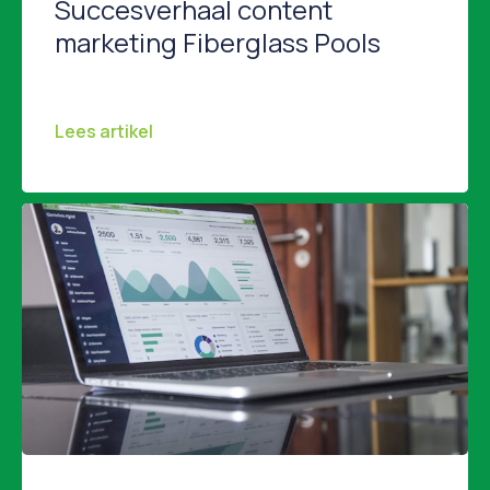
Succesverhaal content
marketing Fiberglass Pools
Hoe een zwembadbedrijf de marketingwereld veranderde het succesverhaal van Fiberglass Pools Stel je voor: je runt een bedrijf in zwembaden en de economie stort in. Verkoop daalt, klanten trekken zich terug en je denkt aan stoppen. Dat was de realiteit voor Marcus Sheridan, eigenaar van River Pools and Spas. Een bedrijf dat zich richtte op […]
Lees artikel