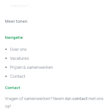
markteer?
Online marketing
Marketing vacatures
Meer tonen
vacatures
Noord-Brabant
Navigatie
Marketing vacatures
Marketing vacatures
Zuid-Holland
Noord-Holland
Over ons
Marketing vacatures
Vacatures
Utrecht
Prijzen & samenwerken
Contact
Contact
Vragen of samenwerken? Neem dan
contact
met ons
op!