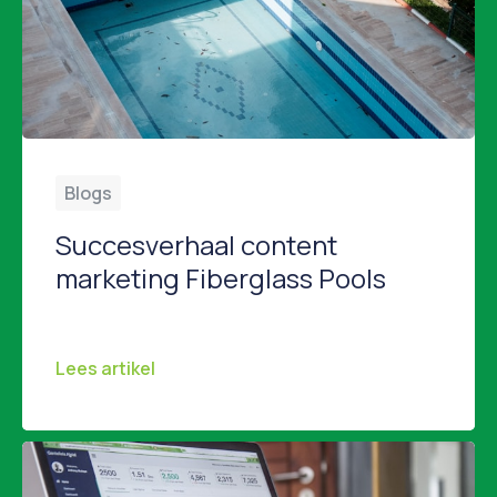
Blogs
Succesverhaal content
marketing Fiberglass Pools
Hoe een zwembadbedrijf de marketingwereld veranderde het succesverhaal van Fiberglass Pools Stel je voor: je runt een bedrijf in zwembaden en de economie stort in. Verkoop daalt, klanten trekken zich terug en je denkt aan stoppen. Dat was de realiteit voor Marcus Sheridan, eigenaar van River Pools and Spas. Een bedrijf dat zich richtte op […]
Lees artikel