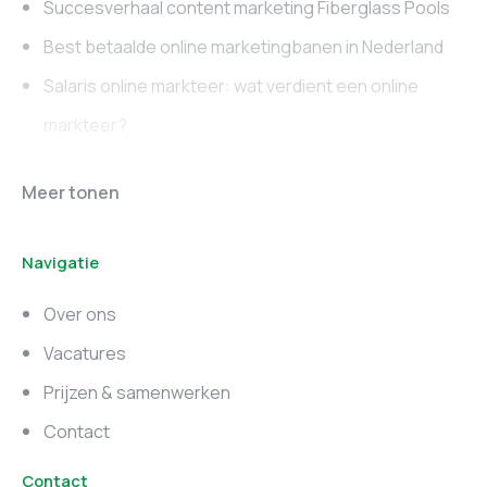
Succesverhaal content marketing Fiberglass Pools
Best betaalde online marketingbanen in Nederland
Salaris online markteer: wat verdient een online
markteer?
Online marketing
Marketing vacatures
Meer tonen
vacatures
Noord-Brabant
Navigatie
Marketing vacatures
Marketing vacatures
Zuid-Holland
Noord-Holland
Over ons
Marketing vacatures
Vacatures
Utrecht
Prijzen & samenwerken
Contact
Contact