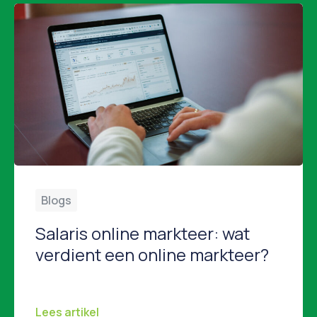
Blogs
Salaris online markteer: wat
verdient een online markteer?
Wat verdient een online marketeer? Overweeg je een carrière als online marketeer of ben je benieuwd of jouw huidige salaris marktconform is? In dit artikel duiken we in de salarissen van online marketeers in Nederland. Wat kun je verwachten als starter, wat verdien je als senior, en welke factoren spelen een rol bij het bepalen […]
Lees artikel