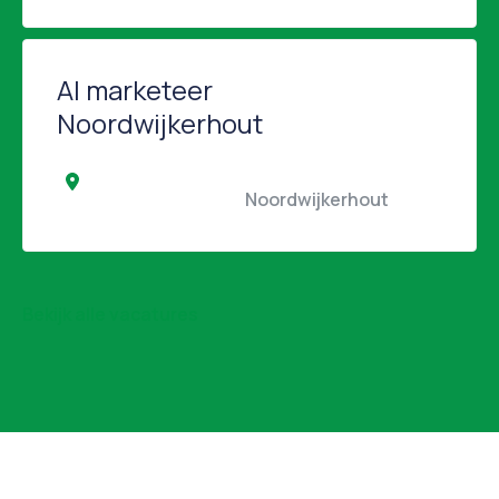
AI marketeer
Noordwijkerhout
                                                Noordwijkerhout                 
Bekijk alle vacatures