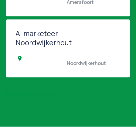
                                                Amersfoort                                            
AI marketeer
Noordwijkerhout
                                                Noordwijkerhout                 
Bekijk alle vacatures