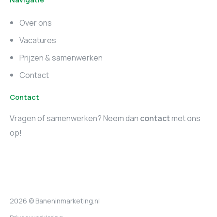
Marketing vacatures
Marketing vacatures
Zuid-Holland
Noord-Holland
Over ons
Marketing vacatures
Vacatures
Utrecht
Prijzen & samenwerken
Contact
Contact
Vragen of samenwerken? Neem dan
contact
met ons
op!
2026 © Baneninmarketing.nl