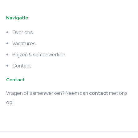
vacatures
Noord-Brabant
Navigatie
Marketing vacatures
Marketing vacatures
Zuid-Holland
Noord-Holland
Over ons
Marketing vacatures
Vacatures
Utrecht
Prijzen & samenwerken
Contact
Contact
Vragen of samenwerken? Neem dan
contact
met ons
op!