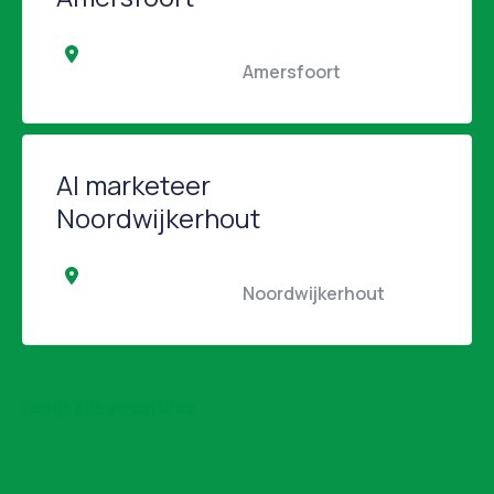
                                                Amersfoort                                            
AI marketeer
Noordwijkerhout
                                                Noordwijkerhout                 
Bekijk alle vacatures