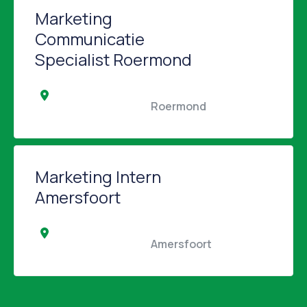
Marketing
Communicatie
Specialist Roermond
                                                Roermond                                            
Marketing Intern
Amersfoort
                                                Amersfoort                                            