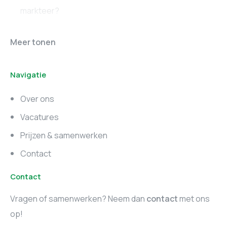
markteer?
Online marketing
Marketing vacatures
Meer tonen
vacatures
Noord-Brabant
Navigatie
Marketing vacatures
Marketing vacatures
Zuid-Holland
Noord-Holland
Over ons
Marketing vacatures
Vacatures
Utrecht
Prijzen & samenwerken
Contact
Contact
Vragen of samenwerken? Neem dan
contact
met ons
op!