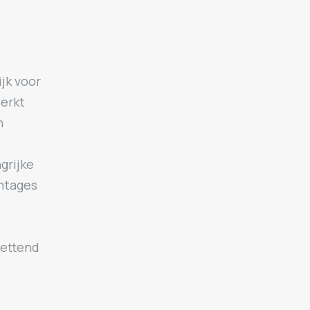
jk voor
werkt
n
grijke
entages
lettend