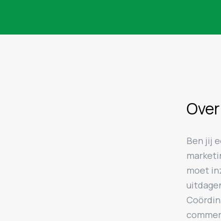
Over
Ben jij
marketi
moet in
uitdage
Coördina
commerc