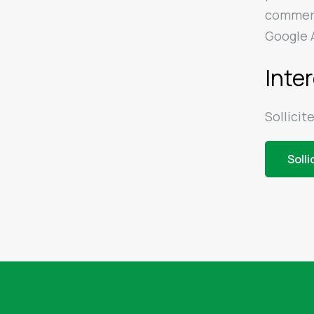
commerc
Google A
Inte
Sollicit
Solli