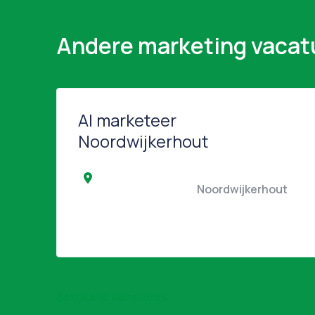
Andere marketing vacat
AI marketeer
Noordwijkerhout
                               
Bekijk alle vacatures