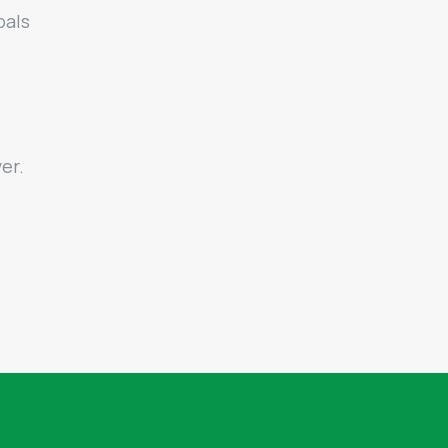
oals
er.