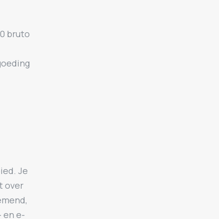
00 bruto
goeding
ied. Je
t over
nemend,
 en e-