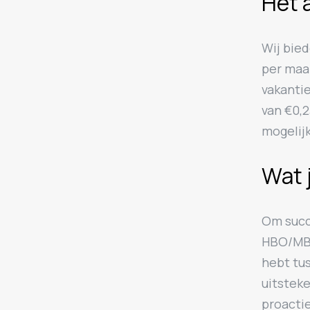
Het 
Wij bied
per maan
vakanti
van €0,2
mogelijk
Wat 
Om succe
HBO/MBO
hebt tus
uitstek
proacti