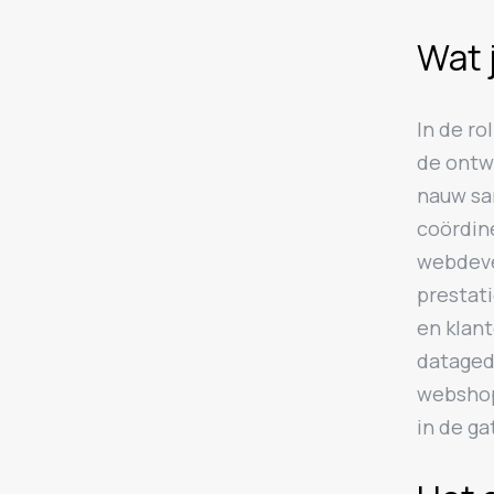
Wat 
In de r
de ontwi
nauw sa
coördin
webdeve
prestati
en klant
dataged
webshop
in de ga