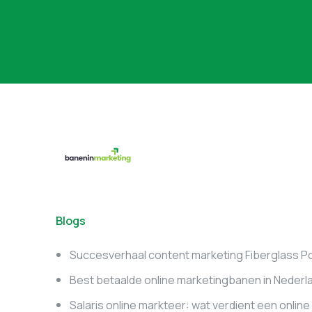
Blogs
Succesverhaal content marketing Fiberglass P
Best betaalde online marketingbanen in Nederl
Salaris online markteer: wat verdient een onlin