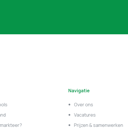
Navigatie
ools
Over ons
and
Vacatures
e markteer?
Prijzen & samenwerken