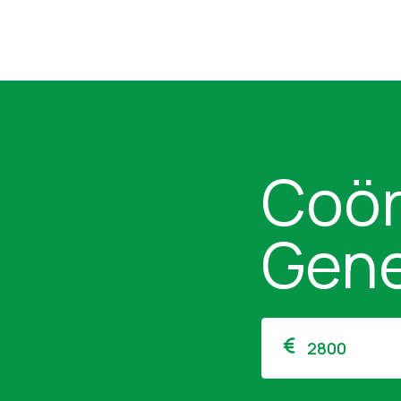
Coör
Gen
2800