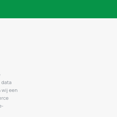
e
e data
 wij een
erce
e-