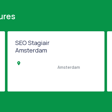
ures
SEO Stagiair
Amsterdam
                 Noordwijkerhout                                            
                                                Amsterdam                                        