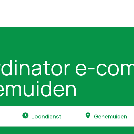
dinator e-co
emuiden
Loondienst
Genemuiden