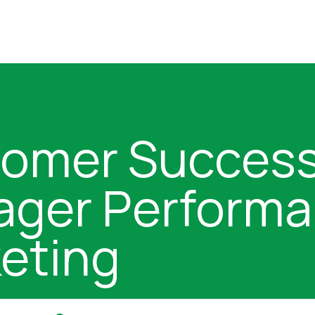
omer Succes
ger Perform
eting