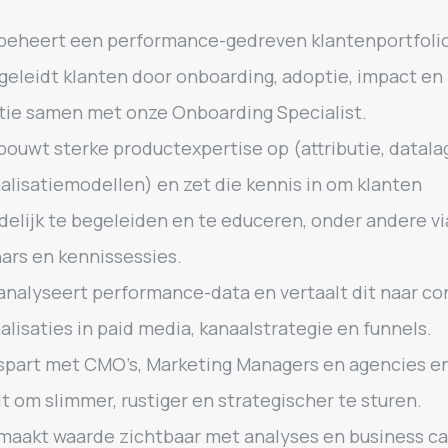
beheert een performance-gedreven klantenportfoli
geleidt klanten door onboarding, adoptie, impact en
tie samen met onze Onboarding Specialist.
bouwt sterke productexpertise op (attributie, datala
alisatiemodellen) en zet die kennis in om klanten
delijk te begeleiden en te educeren, onder andere vi
ars en kennissessies.
analyseert performance-data en vertaalt dit naar c
alisaties in paid media, kanaalstrategie en funnels.
spart met CMO’s, Marketing Managers en agencies e
it om slimmer, rustiger en strategischer te sturen.
maakt waarde zichtbaar met analyses en business ca