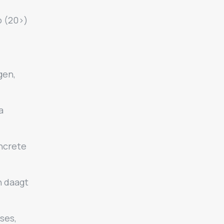
o (20>)
gen,
a
oncrete
n daagt
ses,