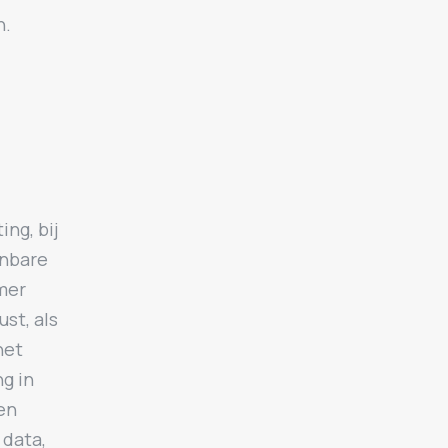
n.
ing, bij
onbare
mer
st, als
het
g in
en
 data,