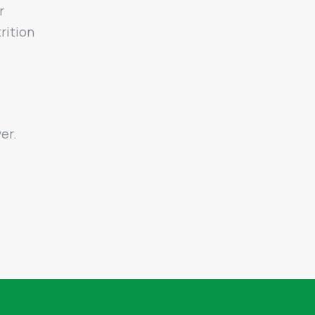
r
rition
er.