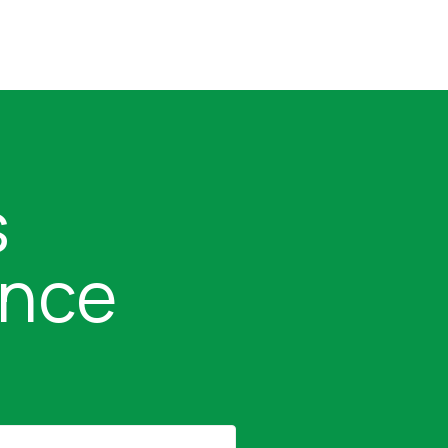
s
ance