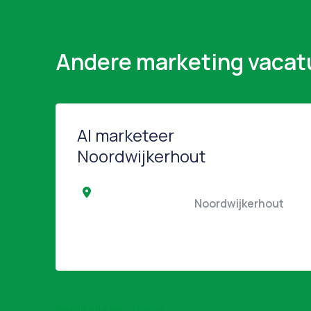
Andere marketing vacat
AI marketeer
Noordwijkerhout
                               
Bekijk alle vacatures