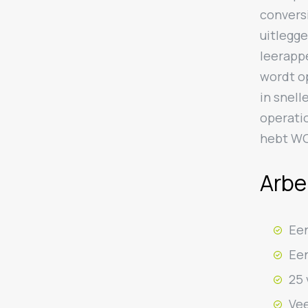
conversi
uitlegg
leerappe
wordt op
in snel
operati
hebt WO
Arbe
Een
Een
25 
Vee