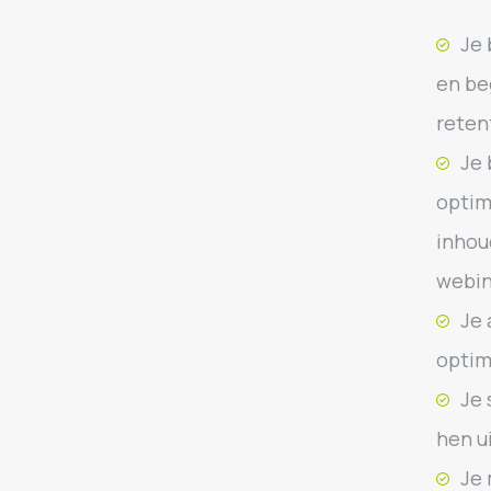
Je 
en be
reten
Je 
optim
inhou
webin
Je 
optim
Je 
hen u
Je 