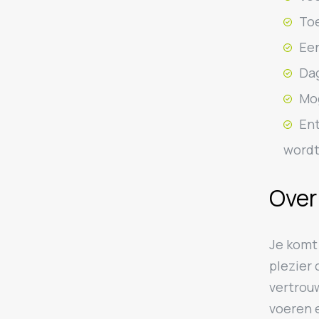
Toe
Een
Dag
Mog
Ent
wordt
Over 
Je komt
plezier
vertrouw
voeren 