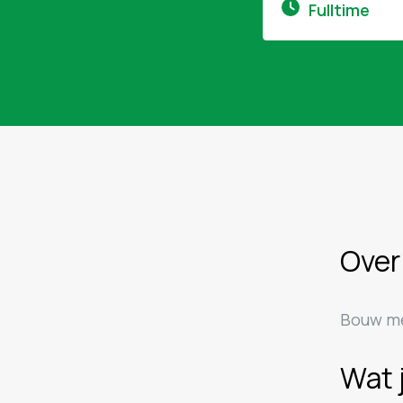
Fulltime
Over
Bouw me
Wat 