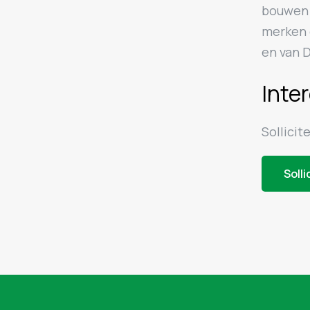
bouwen 
merken e
en van D
Inte
Sollicit
Solli