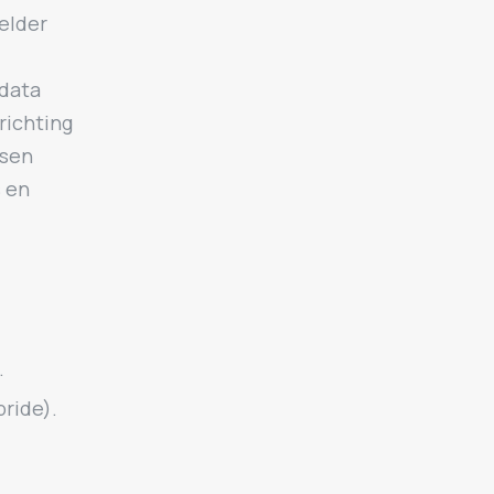
helder
 data
richting
ssen
s en
.
ride).