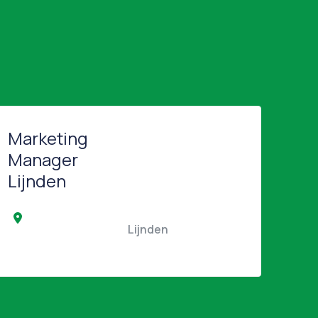
Marketing
Manager
Lijnden
                                                Lijnden                                            