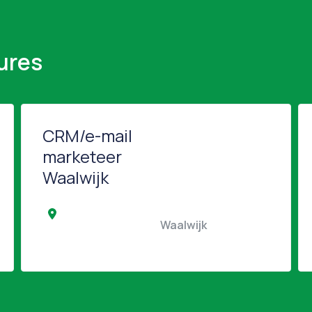
ures
CRM/e-mail
marketeer
Waalwijk
                 Noordwijkerhout                                            
                                                Waalwijk                                            