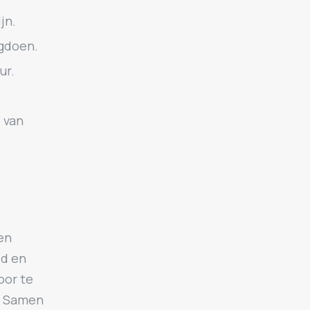
jn.
ugdoen.
ur.
.
j van
en
id en
oor te
. Samen