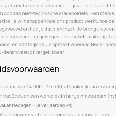
es, attributie en performance-logica, en je kunt dit 
en ook aan niet-technische stakeholders. Een sterke
tite: je wilt snappen hoe ons product werkt, hoe de
gebouwd en hoe je dat slim inzet. Je brengt rust en 
le performance-omgevingen en schakelt makkelijk tu
oneel en strategisch. Je spreekt vloeiend Nederland
-denkniveau of vergelijkbaar.
idsvoorwaarden
 salaris van €4.000 – €5.500, afhankelijk van ervaring
 MacBook en een werkplek in hartje Amsterdam (hyb
vakantiedagen + je verjaardag vrij.
l vertrouwen, vrijheid en ruimte voor jouw ideeën.