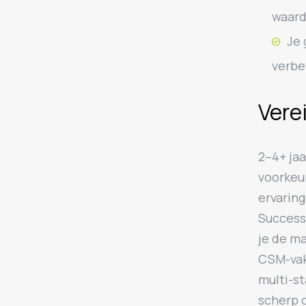
waard
Je 
verbe
Vere
2–4+ jaa
voorkeur
ervarin
Success 
je de ma
CSM-vak
multi-s
scherp 