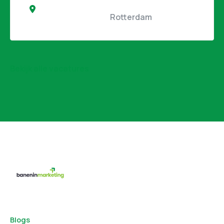
                                                Rotterdam                                            
Bekijk alle vacatures
Blogs