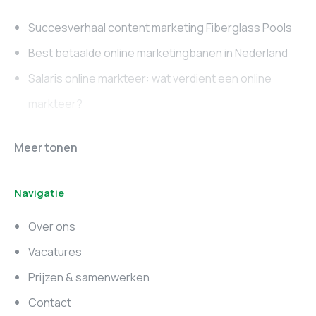
Succesverhaal content marketing Fiberglass Pools
Best betaalde online marketingbanen in Nederland
Salaris online markteer: wat verdient een online
markteer?
Online marketing
Marketing vacatures
Meer tonen
vacatures
Noord-Brabant
Navigatie
Marketing vacatures
Marketing vacatures
Zuid-Holland
Noord-Holland
Over ons
Marketing vacatures
Vacatures
Utrecht
Prijzen & samenwerken
Contact