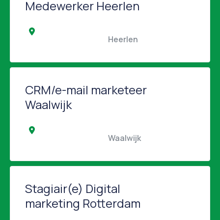
Medewerker Heerlen
                                                Heerlen                                            
CRM/e-mail marketeer
Waalwijk
                                                Waalwijk                                            
Stagiair(e) Digital
marketing Rotterdam