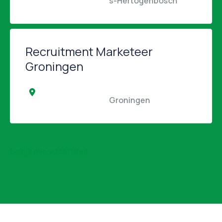
                                                s-Hertogenbosch         
Recruitment Marketeer
Groningen
                                                Groningen                                            
Bekijk alle vacatures