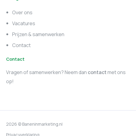
Zuid-Holland
Noord-Holland
Over ons
Marketing vacatures
Vacatures
Utrecht
Prijzen & samenwerken
Contact
Contact
Vragen of samenwerken? Neem dan
contact
met ons
op!
2026 © Baneninmarketing.nl
Privacyverklaring