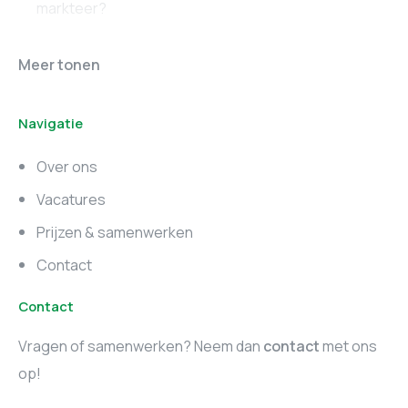
markteer?
Online marketing
Marketing vacatures
Meer tonen
vacatures
Noord-Brabant
Navigatie
Marketing vacatures
Marketing vacatures
Zuid-Holland
Noord-Holland
Over ons
Marketing vacatures
Vacatures
Utrecht
Prijzen & samenwerken
Contact
Contact
Vragen of samenwerken? Neem dan
contact
met ons
op!