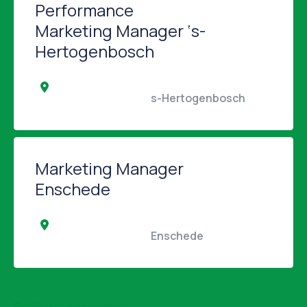
Performance
Marketing Manager ‘s-
Hertogenbosch
                                                s-Hertogenbosch         
Marketing Manager
Enschede
                                                Enschede                                            
Bekijk alle vacatures