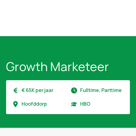
Growth Marketeer
€ 65K per jaar
Fulltime, Parttime
Hoofddorp
HBO