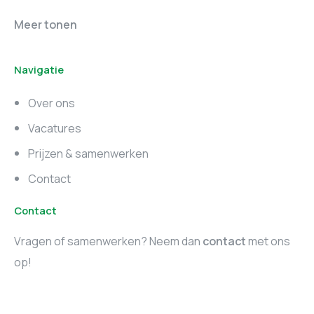
Online marketing
Marketing vacatures
Meer tonen
vacatures
Noord-Brabant
Navigatie
Marketing vacatures
Marketing vacatures
Zuid-Holland
Noord-Holland
Over ons
Marketing vacatures
Vacatures
Utrecht
Prijzen & samenwerken
Contact
Contact
Vragen of samenwerken? Neem dan
contact
met ons
op!