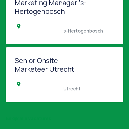
Marketing Manager ‘s-
Hertogenbosch
                                                s-Hertogenbosch         
Senior Onsite
Marketeer Utrecht
                                                Utrecht                                            
Bekijk alle vacatures