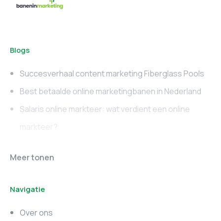
Blogs
Succesverhaal content marketing Fiberglass Pools
Best betaalde online marketingbanen in Nederland
Salaris online markteer: wat verdient een online
markteer?
Online marketing
Marketing vacatures
Meer tonen
vacatures
Noord-Brabant
Navigatie
Marketing vacatures
Marketing vacatures
Zuid-Holland
Noord-Holland
Over ons