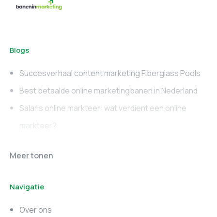
Blogs
Succesverhaal content marketing Fiberglass Pools
Best betaalde online marketingbanen in Nederland
Salaris online markteer: wat verdient een online
markteer?
Online marketing
Marketing vacatures
Meer tonen
vacatures
Noord-Brabant
Navigatie
Marketing vacatures
Marketing vacatures
Zuid-Holland
Noord-Holland
Over ons