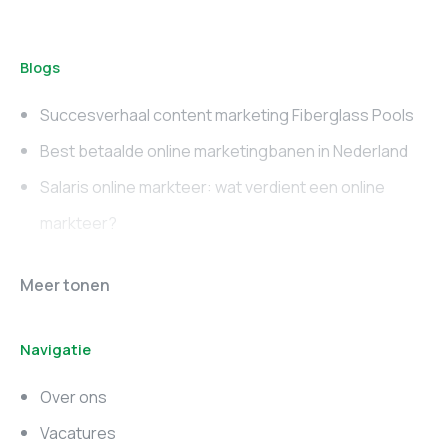
Blogs
Succesverhaal content marketing Fiberglass Pools
Best betaalde online marketingbanen in Nederland
Salaris online markteer: wat verdient een online
markteer?
Online marketing
Marketing vacatures
Meer tonen
vacatures
Noord-Brabant
Navigatie
Marketing vacatures
Marketing vacatures
Zuid-Holland
Noord-Holland
Over ons
Marketing vacatures
Vacatures