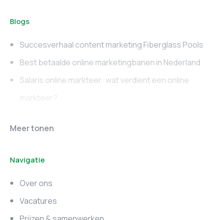
Blogs
Succesverhaal content marketing Fiberglass Pools
Best betaalde online marketingbanen in Nederland
Salaris online markteer: wat verdient een online
markteer?
Online marketing
Marketing vacatures
Meer tonen
vacatures
Noord-Brabant
Navigatie
Marketing vacatures
Marketing vacatures
Zuid-Holland
Noord-Holland
Over ons
Marketing vacatures
Vacatures
Utrecht
Prijzen & samenwerken