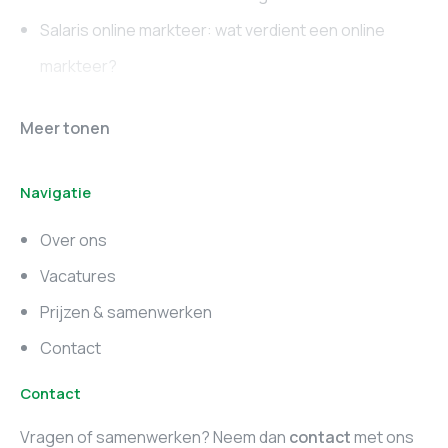
Salaris online markteer: wat verdient een online
markteer?
Online marketing
Marketing vacatures
Meer tonen
vacatures
Noord-Brabant
Navigatie
Marketing vacatures
Marketing vacatures
Zuid-Holland
Noord-Holland
Over ons
Marketing vacatures
Vacatures
Utrecht
Prijzen & samenwerken
Contact
Contact
Vragen of samenwerken? Neem dan
contact
met ons