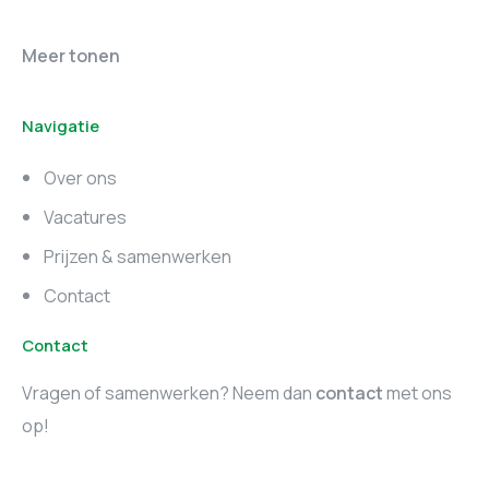
Online marketing
Marketing vacatures
Meer tonen
vacatures
Noord-Brabant
Navigatie
Marketing vacatures
Marketing vacatures
Zuid-Holland
Noord-Holland
Over ons
Marketing vacatures
Vacatures
Utrecht
Prijzen & samenwerken
Contact
Contact
Vragen of samenwerken? Neem dan
contact
met ons
op!