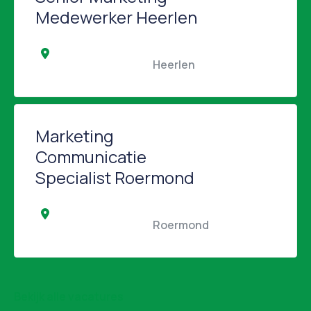
Medewerker Heerlen
                                                Heerlen                                            
Marketing
Communicatie
Specialist Roermond
                                                Roermond                                            
Bekijk alle vacatures