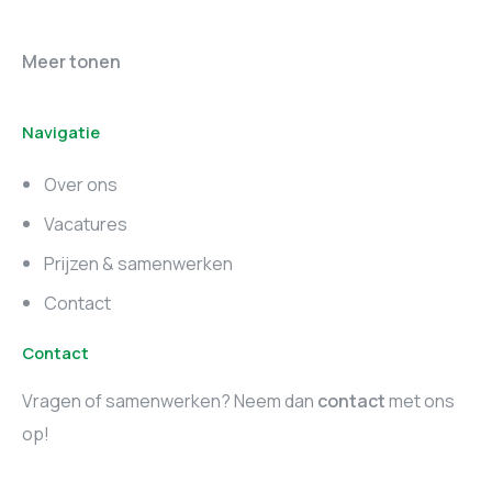
Online marketing
Marketing vacatures
Meer tonen
vacatures
Noord-Brabant
Navigatie
Marketing vacatures
Marketing vacatures
Zuid-Holland
Noord-Holland
Over ons
Marketing vacatures
Vacatures
Utrecht
Prijzen & samenwerken
Contact
Contact
Vragen of samenwerken? Neem dan
contact
met ons
op!