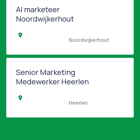
AI marketeer
Noordwijkerhout
                                                Noordwijkerhout                 
Senior Marketing
Medewerker Heerlen
                                                Heerlen                                            
Bekijk alle vacatures