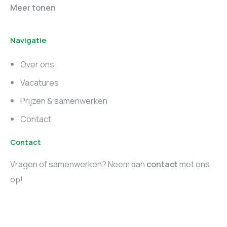
Online marketing
Marketing vacatures
Meer tonen
vacatures
Noord-Brabant
Navigatie
Marketing vacatures
Marketing vacatures
Zuid-Holland
Noord-Holland
Over ons
Marketing vacatures
Vacatures
Utrecht
Prijzen & samenwerken
Contact
Contact
Vragen of samenwerken? Neem dan
contact
met ons
op!