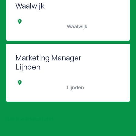
Waalwijk
                                                Waalwijk                                            
Marketing Manager
Lijnden
                                                Lijnden                                            
Bekijk alle vacatures