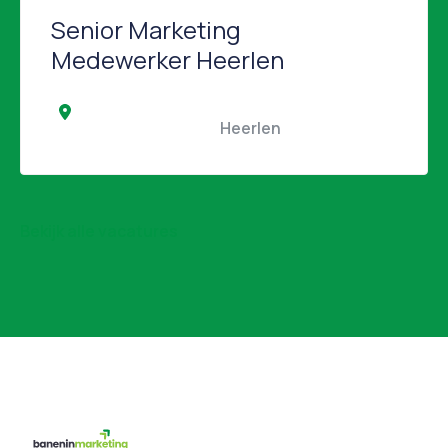
Senior Marketing
Medewerker Heerlen
                                                Heerlen                                            
Bekijk alle vacatures