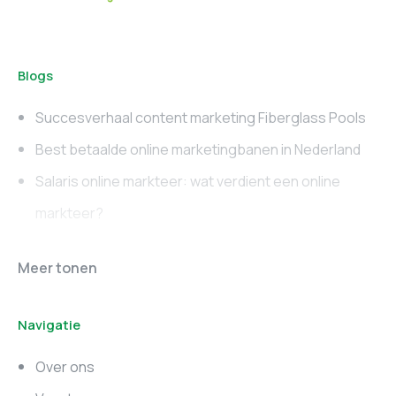
Blogs
Succesverhaal content marketing Fiberglass Pools
Best betaalde online marketingbanen in Nederland
Salaris online markteer: wat verdient een online
markteer?
Online marketing
Marketing vacatures
Meer tonen
vacatures
Noord-Brabant
Navigatie
Marketing vacatures
Marketing vacatures
Zuid-Holland
Noord-Holland
Over ons
Marketing vacatures