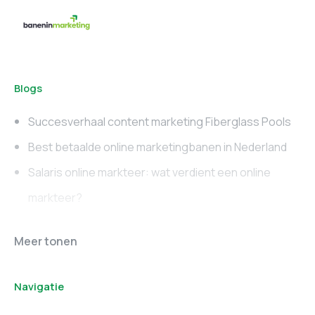
Blogs
Succesverhaal content marketing Fiberglass Pools
Best betaalde online marketingbanen in Nederland
Salaris online markteer: wat verdient een online
markteer?
Online marketing
Marketing vacatures
Meer tonen
vacatures
Noord-Brabant
Navigatie
Marketing vacatures
Marketing vacatures
Zuid-Holland
Noord-Holland