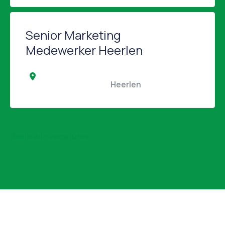
Senior Marketing
Medewerker Heerlen
                                                Heerlen                                            
Bekijk alle vacatures