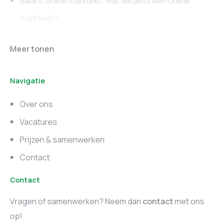
Salaris online markteer: wat verdient een online
markteer?
Online marketing
Marketing vacatures
Meer tonen
vacatures
Noord-Brabant
Navigatie
Marketing vacatures
Marketing vacatures
Zuid-Holland
Noord-Holland
Over ons
Marketing vacatures
Vacatures
Utrecht
Prijzen & samenwerken
Contact
Contact
Vragen of samenwerken? Neem dan
contact
met ons
op!