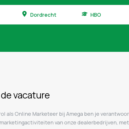
Dordrecht
HBO
 de vacature
rol als Online Marketeer bij Amega ben je verantwoor
marketingactiviteiten van onze dealerbedrijven, met