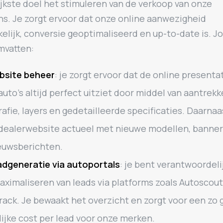
jkste doel het stimuleren van de verkoop van onze
ns. Je zorgt ervoor dat onze online aanwezigheid
elijk, conversie geoptimaliseerd en up-to-date is. J
mvatten:
bsite beheer
: je zorgt ervoor dat de online presenta
uto’s altijd perfect uitziet door middel van aantrekk
rafie, layers en gedetailleerde specificaties. Daarna
 dealerwebsite actueel met nieuwe modellen, banners
euwsberichten.
dgeneratie via autoportals
: je bent verantwoordeli
aximaliseren van leads via platforms zoals Autoscou
rack. Je bewaakt het overzicht en zorgt voor een zo 
ijke cost per lead voor onze merken.