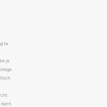
ng te
ie je
ollega
fisch
icht
e bent