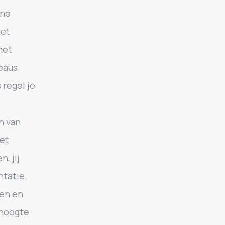
ine
met
het
eaus
 regel je
n van
het
, jij
ntatie.
ven en
 hoogte