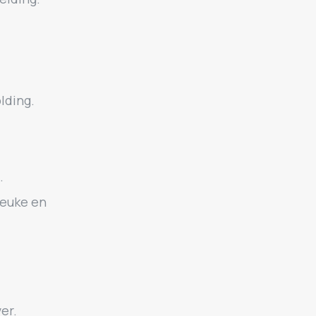
lding.
.
leuke en
er.