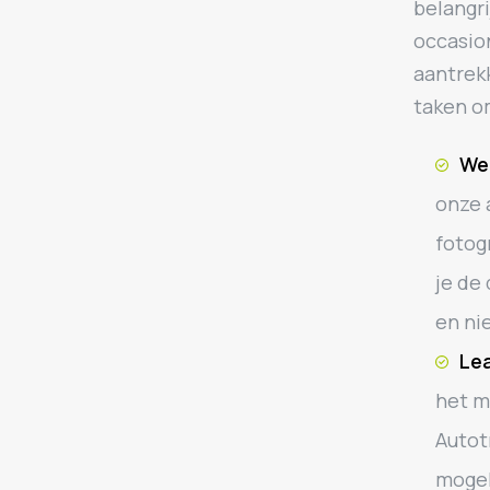
belangri
occasio
aantrekk
taken o
We
onze a
fotog
je de
en ni
Lea
het m
Autot
mogel