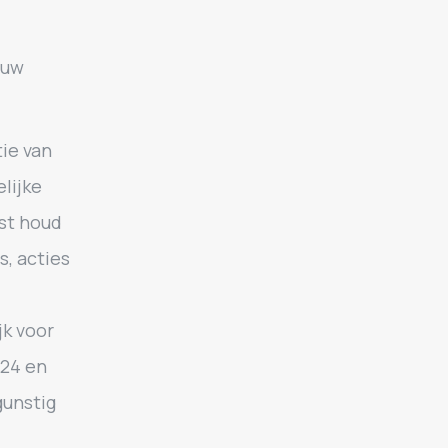
ouw
tie van
elijke
ast houd
, acties
jk voor
t24 en
gunstig