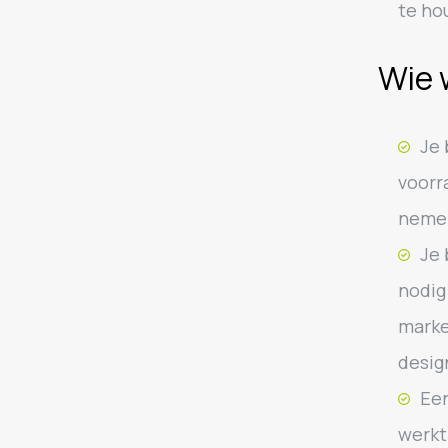
te ho
Wie 
Je 
voorr
nemen
Je 
nodig
marke
desig
Een
werkt