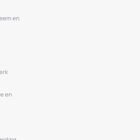
teem en
erk
ge en
eiding.