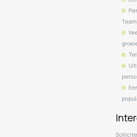
Per
Teaml
Vee
groei
Tel
Uit
perso
Een
popul
Inte
Sollicit