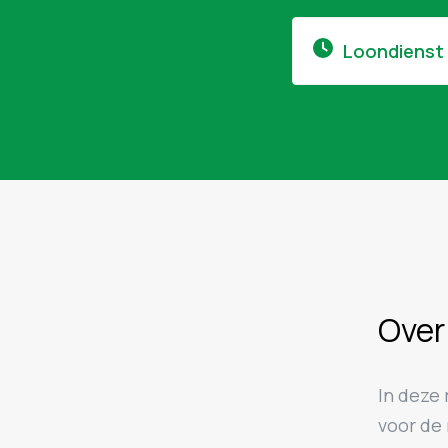
Loondienst
Over
In deze 
voor de 