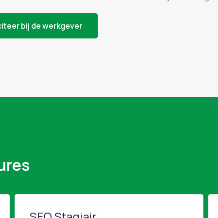
citeer bij de werkgever
ures
SEO Stagiair