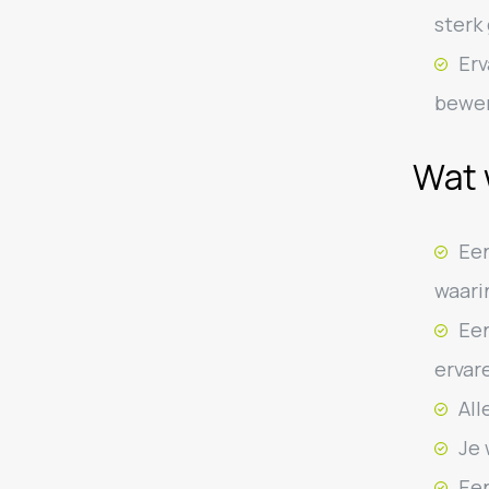
sterk
Erv
bewer
Wat 
Een
waari
Een
ervar
All
Je 
Een