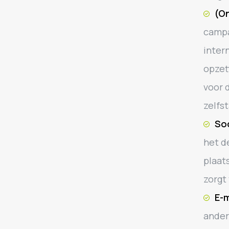
(O
campa
inter
opzet
voor 
zelfst
Soc
het d
plaat
zorgt
E-
ander