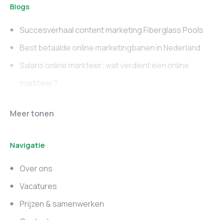
Blogs
Succesverhaal content marketing Fiberglass Pools
Best betaalde online marketingbanen in Nederland
Salaris online markteer: wat verdient een online
markteer?
Online marketing
Marketing vacatures
Meer tonen
vacatures
Noord-Brabant
Navigatie
Marketing vacatures
Marketing vacatures
Zuid-Holland
Noord-Holland
Over ons
Marketing vacatures
Vacatures
Utrecht
Prijzen & samenwerken