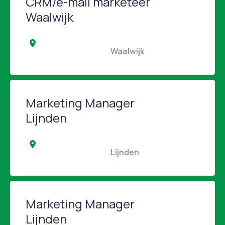
CRM/e-mail marketeer
Waalwijk
                                                Waalwijk                                            
Marketing Manager
Lijnden
                                                Lijnden                                            
Marketing Manager
Lijnden