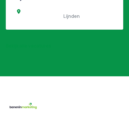
                                                Lijnden                                            
Bekijk alle vacatures