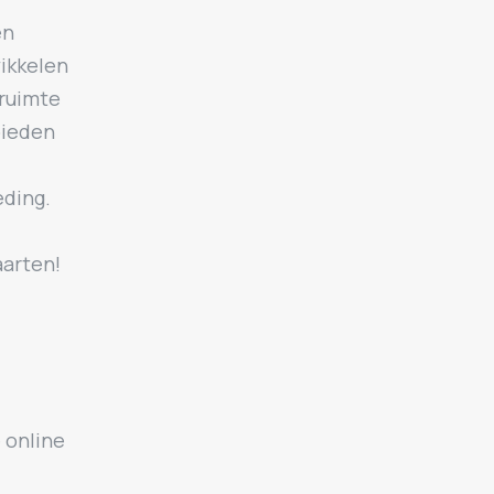
en
wikkelen
 ruimte
bieden
eding.
aarten!
e online