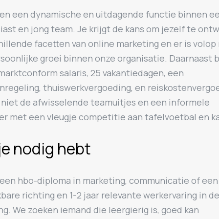
den een dynamische en uitdagende functie binnen e
ast en jong team. Je krijgt de kans om jezelf te ont
hillende facetten van online marketing en er is volop
soonlijke groei binnen onze organisatie. Daarnaast 
marktconform salaris, 25 vakantiedagen, een
nregeling, thuiswerkvergoeding, en reiskostenvergo
 niet de afwisselende teamuitjes en een informele
er met een vleugje competitie aan tafelvoetbal en k
je nodig hebt
 een hbo-diploma in marketing, communicatie of een
kbare richting en 1-2 jaar relevante werkervaring in d
g. We zoeken iemand die leergierig is, goed kan