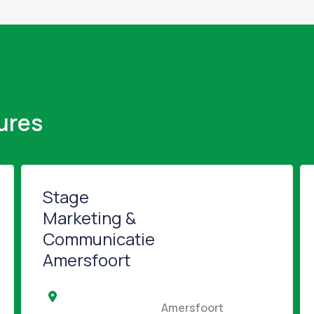
ures
Stage
Marketing &
Communicatie
Amersfoort
                                         
                                                Amersfoort                                         