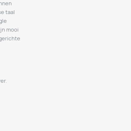
innen
e taal
gle
ijn mooi
gerichte
er.