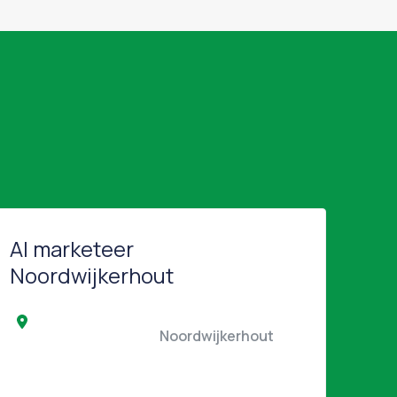
AI marketeer
Noordwijkerhout
                                                Noordwijkerhout                                            
   