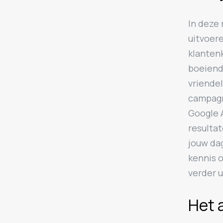
In deze 
uitvoer
klanten
boeiend
vriendel
campagn
Google A
resultat
jouw da
kennis 
verder u
Het 