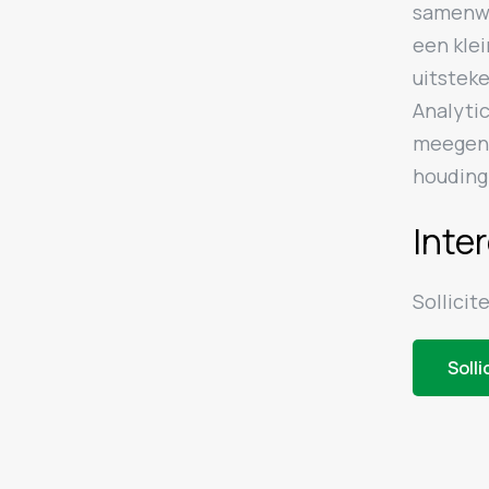
samenwer
een kle
uitsteke
Analytic
meegeno
houding
Inte
Sollicit
Solli