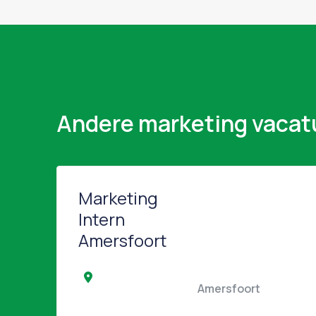
Andere marketing vacat
Marketing
Intern
Amersfoort
                                                Amersfoort   