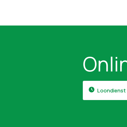
Onli
Loondienst