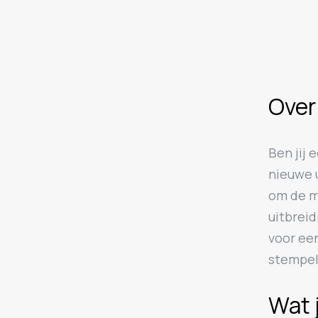
Over
Ben jij 
nieuwe u
om de m
uitbrei
voor een
stempel
Wat 