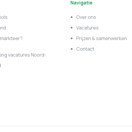
Navigatie
ools
Over ons
and
Vacatures
e markteer?
Prijzen & samenwerken
Contact
ing vacatures Noord-
d