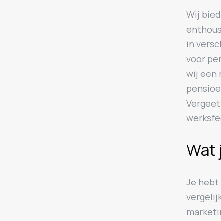
Wij bie
enthousi
in versc
voor per
wij een 
pensioe
Vergeet
werksfe
Wat 
Je hebt
vergelij
marketin