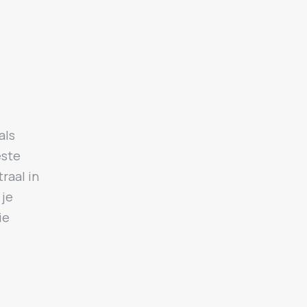
als
este
raal in
 je
ie