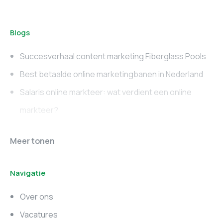
Blogs
Succesverhaal content marketing Fiberglass Pools
Best betaalde online marketingbanen in Nederland
Salaris online markteer: wat verdient een online
markteer?
Online marketing
Marketing vacatures
Meer tonen
vacatures
Noord-Brabant
Navigatie
Marketing vacatures
Marketing vacatures
Zuid-Holland
Noord-Holland
Over ons
Marketing vacatures
Vacatures