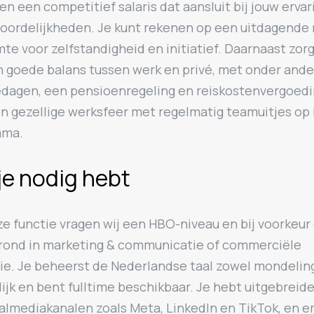
en een competitief salaris dat aansluit bij jouw ervar
oordelijkheden. Je kunt rekenen op een uitdagende 
mte voor zelfstandigheid en initiatief. Daarnaast zo
n goede balans tussen werk en privé, met onder ande
edagen, een pensioenregeling en reiskostenvergoedi
en gezellige werksfeer met regelmatig teamuitjes op
mma.
je nodig hebt
e functie vragen wij een HBO-niveau en bij voorkeur
rond in marketing & communicatie of commerciële
e. Je beheerst de Nederlandse taal zowel mondeling
lijk en bent fulltime beschikbaar. Je hebt uitgebreid
almediakanalen zoals Meta, LinkedIn en TikTok, en e