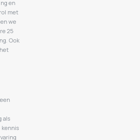
ing en
rol met
rgen we
re 25
ng. Ook
 het
 een
 als
e kennis
rvaring