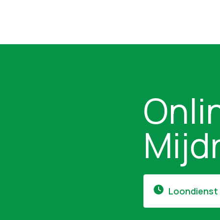
Onli
Mijd
Loondienst