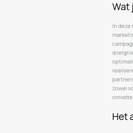
Wat 
In deze 
marketi
campagn
doelgro
optimal
realise
partners
zowel s
omvatte
Het 