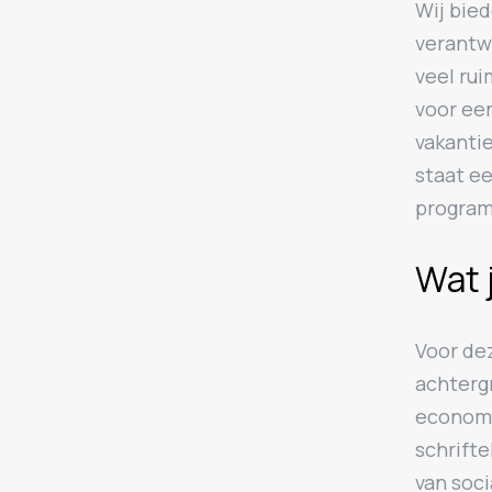
Wij bied
verantw
veel rui
voor ee
vakanti
staat e
progra
Wat 
Voor dez
achterg
economi
schrifte
van soci