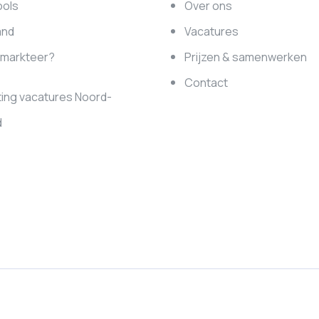
ools
Over ons
and
Vacatures
e markteer?
Prijzen & samenwerken
Contact
ing vacatures Noord-
d