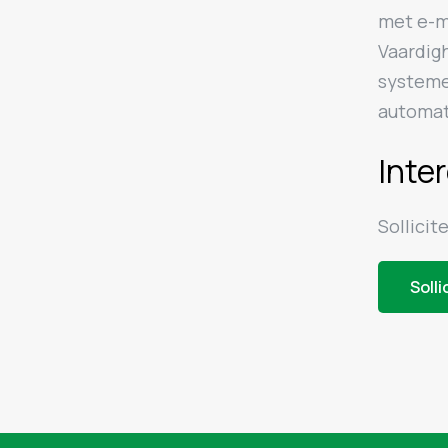
met e-m
Vaardig
systeme
automat
Inte
Sollicit
Solli