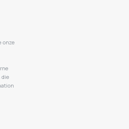
e onze
e
erne
 die
mation