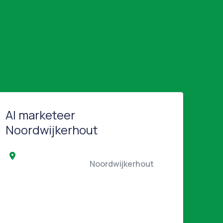
AI marketeer
Noordwijkerhout
                                                Noordwijkerhout                                            
   