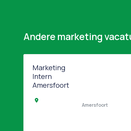
Andere marketing vacat
Marketing
Intern
Amersfoort
                                                Amersfoort   