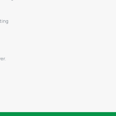
ting
er.