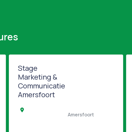
ures
Stage
Marketing &
Communicatie
Amersfoort
                                         
                                                Amersfoort                                         