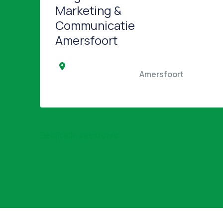
Marketing &
Communicatie
Amersfoort
                                                Amersfoort   
Bekijk alle vacatures