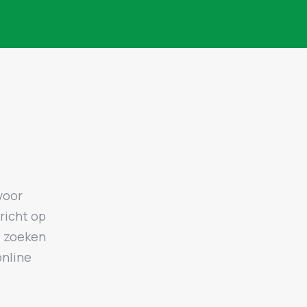
voor
richt op
, zoeken
online