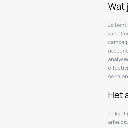
Wat 
Je bent
van eff
campagn
account
analyse
effectiv
behalen
Het 
Je kunt
arbeids