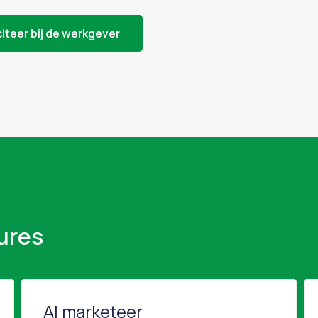
citeer bij de werkgever
ures
AI marketeer