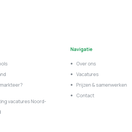
Navigatie
ools
Over ons
and
Vacatures
e markteer?
Prijzen & samenwerken
Contact
ing vacatures Noord-
d