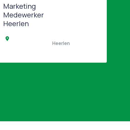
Marketing
Medewerker
Heerlen
                                   
                                                Heerlen                                            