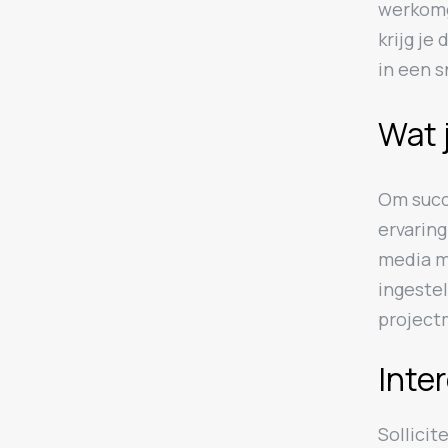
werkomg
krijg je
in een 
Wat 
Om succe
ervaring
media ma
ingestel
projec
Inte
Sollicit