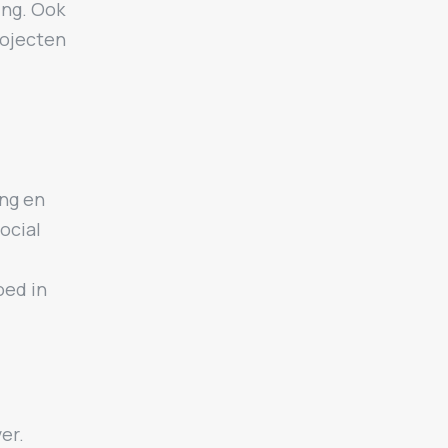
ing. Ook
rojecten
ing en
ocial
oed in
er.