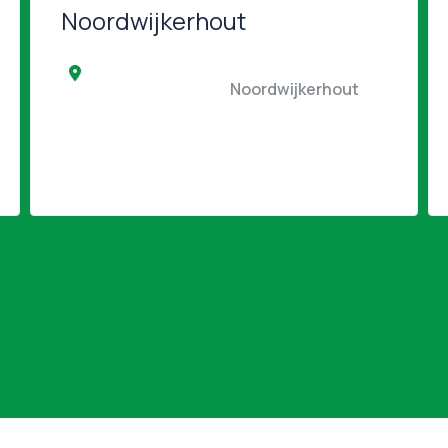
Noordwijkerhout
                                                Noordwijkerhout         
                                         