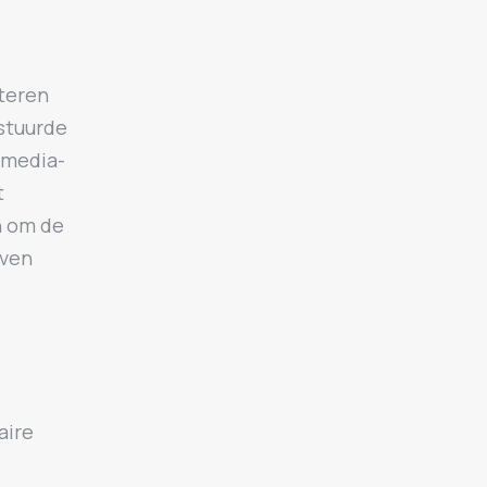
teren
estuurde
 media-
t
n om de
jven
aire