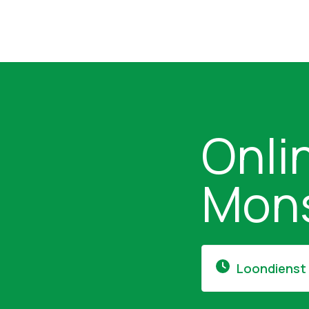
Onli
Mons
Loondienst