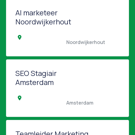
AI marketeer
Noordwijkerhout
                                                Noordwijkerhout                 
SEO Stagiair
Amsterdam
                                                Amsterdam                                            
Teamleider Marketing