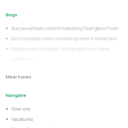
Blogs
Succesverhaal content marketing Fiberglass Pools
Best betaalde online marketingbanen in Nederland
Salaris online markteer: wat verdient een online
markteer?
Online marketing
Marketing vacatures
Meer tonen
vacatures
Noord-Brabant
Navigatie
Marketing vacatures
Marketing vacatures
Zuid-Holland
Noord-Holland
Over ons
Marketing vacatures
Vacatures
Utrecht