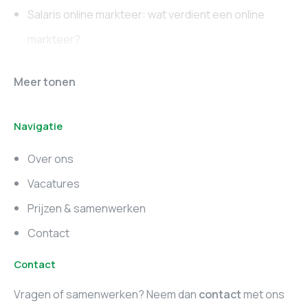
Salaris online markteer: wat verdient een online
markteer?
Online marketing
Marketing vacatures
Meer tonen
vacatures
Noord-Brabant
Navigatie
Marketing vacatures
Marketing vacatures
Zuid-Holland
Noord-Holland
Over ons
Marketing vacatures
Vacatures
Utrecht
Prijzen & samenwerken
Contact
Contact
Vragen of samenwerken? Neem dan
contact
met ons