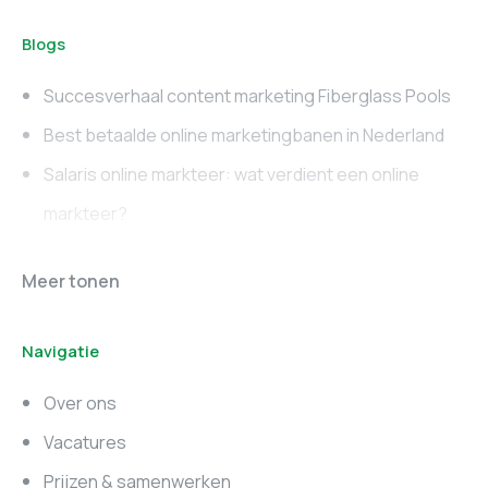
Blogs
Succesverhaal content marketing Fiberglass Pools
Best betaalde online marketingbanen in Nederland
Salaris online markteer: wat verdient een online
markteer?
Online marketing
Marketing vacatures
Meer tonen
vacatures
Noord-Brabant
Navigatie
Marketing vacatures
Marketing vacatures
Zuid-Holland
Noord-Holland
Over ons
Marketing vacatures
Vacatures
Utrecht
Prijzen & samenwerken