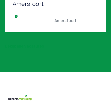
Amersfoort
                                                Amersfoort                                            
Bekijk alle vacatures