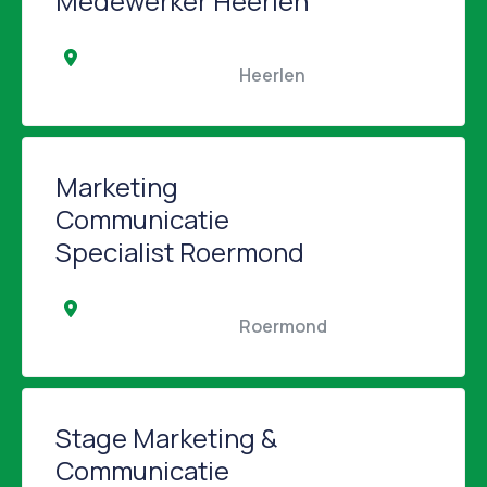
Medewerker Heerlen
                                                Heerlen                                            
Marketing
Communicatie
Specialist Roermond
                                                Roermond                                            
Stage Marketing &
Communicatie