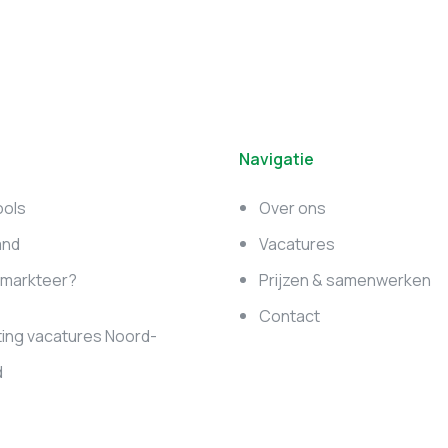
Navigatie
ools
Over ons
and
Vacatures
e markteer?
Prijzen & samenwerken
Contact
ing vacatures Noord-
d