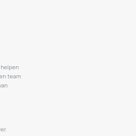
t helpen
een team
van
er.