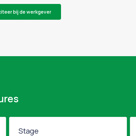
citeer bij de werkgever
ures
Stage