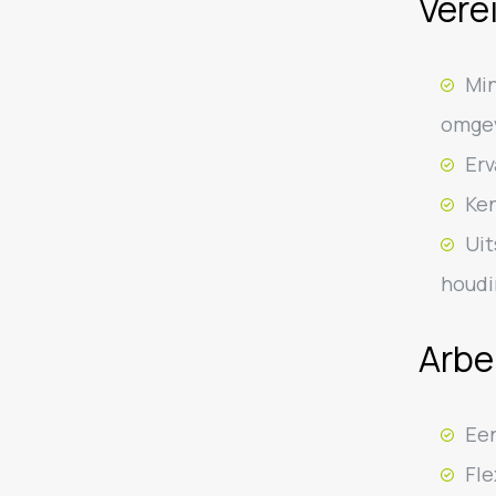
Vere
Min
omgev
Erv
Ken
Ui
houdi
Arbe
Een
Fle