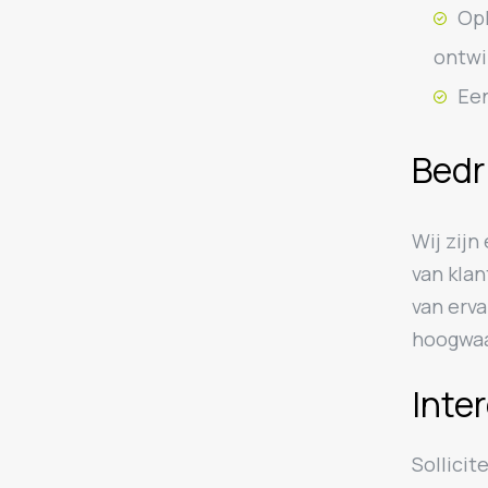
Opl
ontwi
Een
Bedr
Wij zijn
van kla
van erva
hoogwaa
Inte
Sollicit