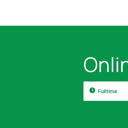
Onli
Fulltime