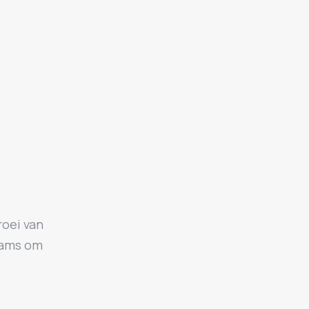
roei van
eams om