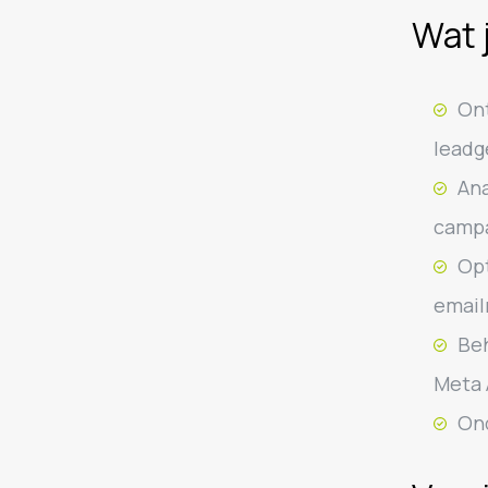
Wat 
On
leadg
Ana
campa
Opt
email
Beh
Meta 
Ond