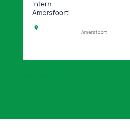
Intern
Amersfoort
                                                Amersfoort   
Bekijk alle vacatures