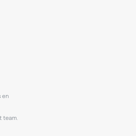
s en
t team.