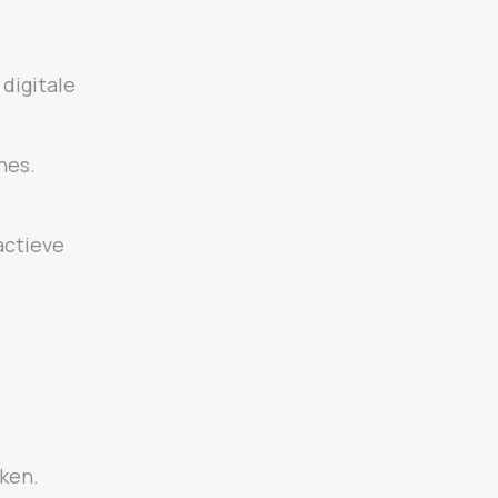
 digitale
nes.
actieve
ken.