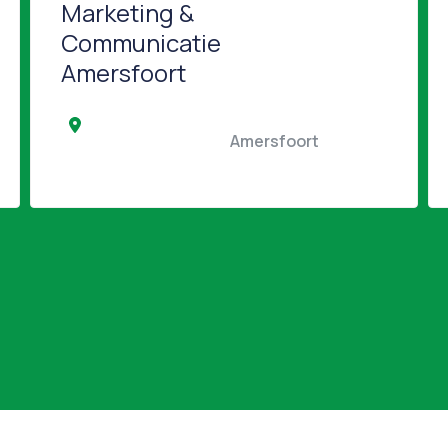
Marketing &
Communicatie
Amersfoort
                                         
                                                Amersfoort                                         