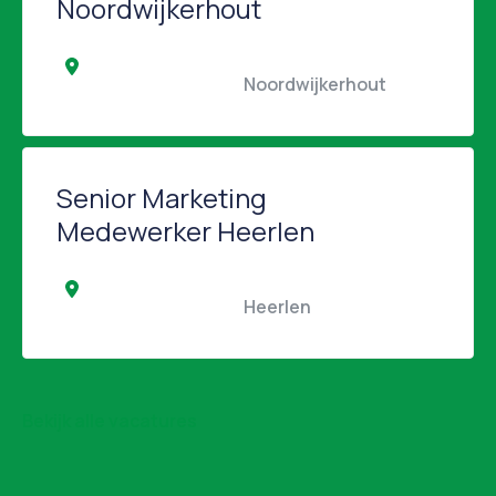
Noordwijkerhout
                                                Noordwijkerhout                 
Senior Marketing
Medewerker Heerlen
                                                Heerlen                                            
Bekijk alle vacatures