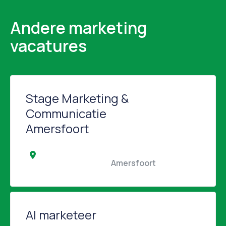
Andere marketing
vacatures
Stage Marketing &
Communicatie
Amersfoort
                                                Amersfoort                                            
AI marketeer