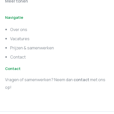
Meer tonen
vacatures
Noord-Brabant
Navigatie
Marketing vacatures
Marketing vacatures
Zuid-Holland
Noord-Holland
Over ons
Marketing vacatures
Vacatures
Utrecht
Prijzen & samenwerken
Contact
Contact
Vragen of samenwerken? Neem dan
contact
met ons
op!