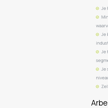
Je 
Min
waarv
Je 
indust
Je 
segme
Je 
nivea
Zel
Arbe