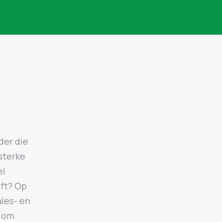
der die
sterke
el
eft? Op
ales- en
n om