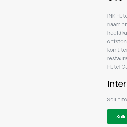
INK Hote
naam ont
hoofdkan
ontston
komt te
restaura
Hotel C
Inte
Sollicit
Solli