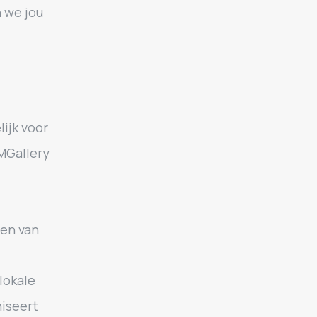
 we jou
ijk voor
MGallery
ten van
lokale
iseert