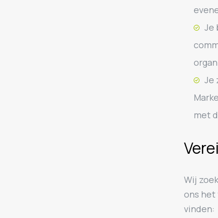
evene
Je 
commu
organ
Je 
Marke
met d
Vere
Wij zoe
ons het 
vinden: