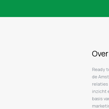
Over
Ready to
de Amst
relatie
inzicht 
basis va
marketi