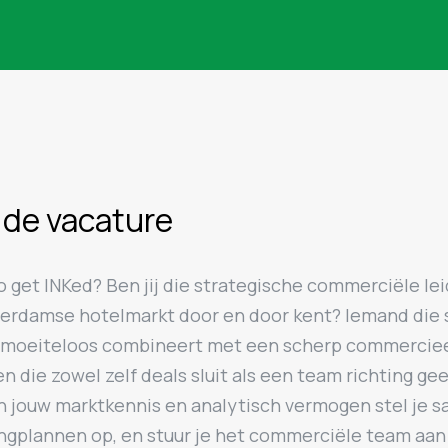
 de vacature
 get INKed? Ben jij die strategische commerciële lei
erdamse hotelmarkt door en door kent? Iemand die 
s moeiteloos combineert met een scherp commercie
en die zowel zelf deals sluit als een team richting ge
n jouw marktkennis en analytisch vermogen stel je s
ngplannen op, en stuur je het commerciële team aa