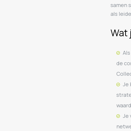
samen s
als lei
Wat 
Als
de co
Colle
Je 
strat
waard
Je 
netwe