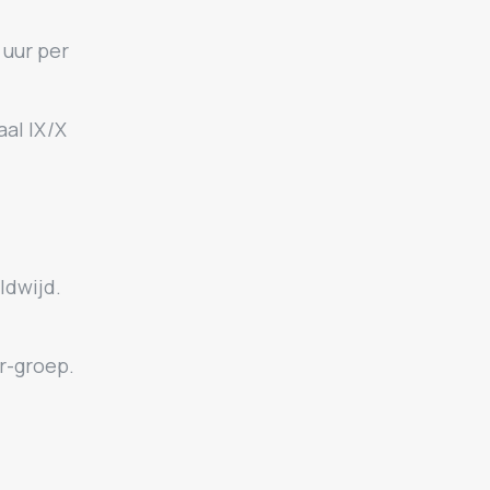
 uur per
al IX/X
ldwijd.
r-groep.