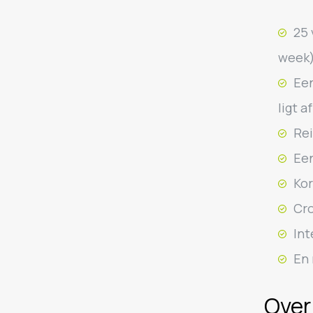
25 
week)
Een
ligt a
Rei
Een
Kor
Cro
Int
En 
Over 