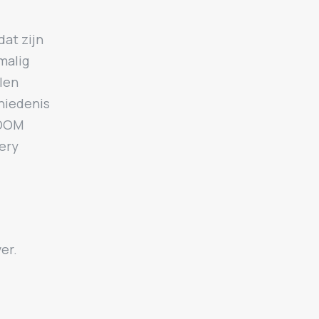
dat zijn
malig
alen
hiedenis
ROOM
lery
er.