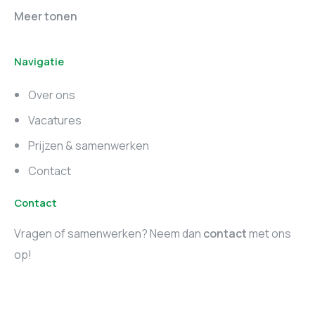
Online marketing
Marketing vacatures
Meer tonen
vacatures
Noord-Brabant
Navigatie
Marketing vacatures
Marketing vacatures
Zuid-Holland
Noord-Holland
Over ons
Marketing vacatures
Vacatures
Utrecht
Prijzen & samenwerken
Contact
Contact
Vragen of samenwerken? Neem dan
contact
met ons
op!