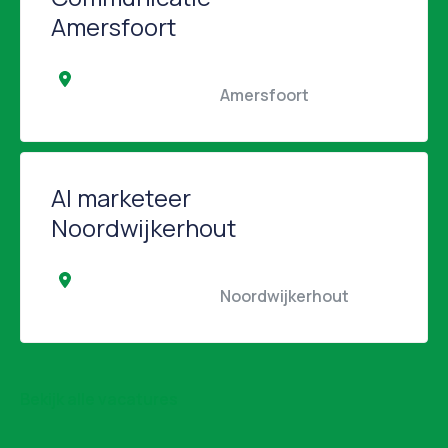
Amersfoort
                                                Amersfoort                                            
AI marketeer
Noordwijkerhout
                                                Noordwijkerhout                 
Bekijk alle vacatures