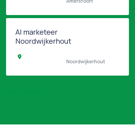
                                                Amersfoort                                            
AI marketeer
Noordwijkerhout
                                                Noordwijkerhout                 
Bekijk alle vacatures