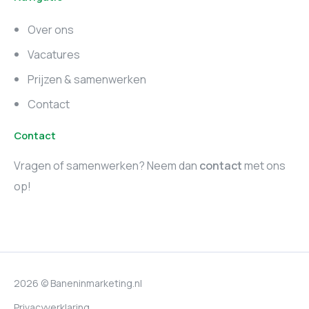
Zuid-Holland
Noord-Holland
Over ons
Marketing vacatures
Vacatures
Utrecht
Prijzen & samenwerken
Contact
Contact
Vragen of samenwerken? Neem dan
contact
met ons
op!
2026 © Baneninmarketing.nl
Privacyverklaring