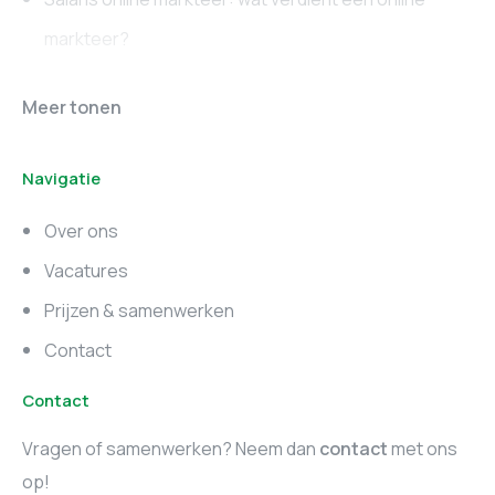
markteer?
Online marketing
Marketing vacatures
Meer tonen
vacatures
Noord-Brabant
Navigatie
Marketing vacatures
Marketing vacatures
Zuid-Holland
Noord-Holland
Over ons
Marketing vacatures
Vacatures
Utrecht
Prijzen & samenwerken
Contact
Contact
Vragen of samenwerken? Neem dan
contact
met ons
op!